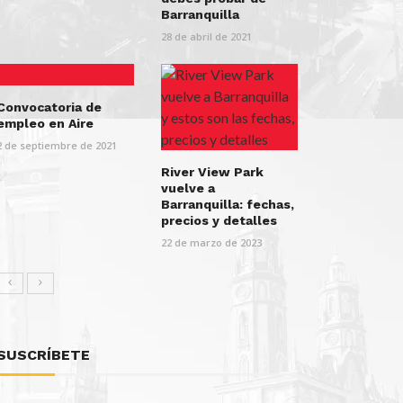
Barranquilla
28 de abril de 2021
Convocatoria de
empleo en Aire
2 de septiembre de 2021
River View Park
vuelve a
Barranquilla: fechas,
precios y detalles
22 de marzo de 2023
SUSCRÍBETE