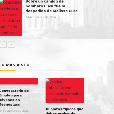
Sobre un camión de
bomberos: así fue la
despedida de Melissa Cure
14 de febrero de 2024
LO MÁS VISTO
Convocatoria de
Empleo para
Jóvenes en
Tecnoglass
10 platos típicos que
24 de agosto de 2021
debes probar de