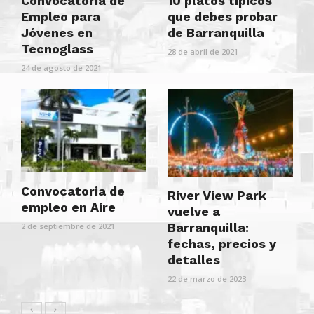
Convocatoria de
10 platos típicos
Empleo para
que debes probar
Jóvenes en
de Barranquilla
Tecnoglass
28 de abril de 2021
24 de agosto de 2021
Convocatoria de
River View Park
empleo en Aire
vuelve a
Barranquilla:
2 de septiembre de 2021
fechas, precios y
detalles
22 de marzo de 2023