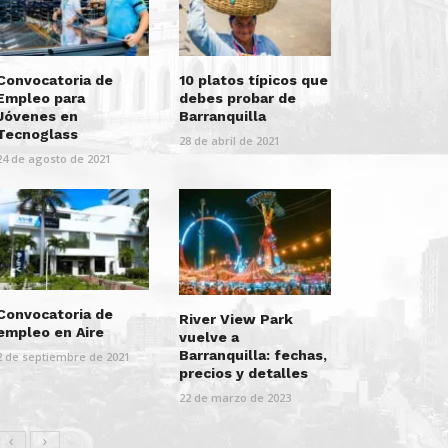
Convocatoria de
10 platos típicos que
Empleo para
debes probar de
Jóvenes en
Barranquilla
Tecnoglass
28 de abril de 2021
24 de agosto de 2021
Convocatoria de
River View Park
empleo en Aire
vuelve a
Barranquilla: fechas,
2 de septiembre de 2021
precios y detalles
22 de marzo de 2023