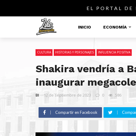
EL PORTAL DE
INICIO
ECONOMÍA
CULTURA
HISTORIAS Y PERSONAJES
INFLUENCIA POSITIVA
Shakira vendría a B
inaugurar megacole
BI
12 de septiembre de 2023
0
586
Compartir en Facebook
Compart