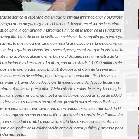
as se acerca el esperado día en que la estrella internacional y orgullosa
inaugurar un megacolegio en el barrio El Bosque, en el sur de la ciudad.
ático para la comunidad, marcando un hito en la labor de la Fundación
rranquilla. La noticia de la visita de Shakira a Barranquilla para entregar
tismo, lo que ha aumentado aún más la anticipación y la emoción en la
 ha desplegado un dispositivo especial para garantizar que la visita de la
te megacolegio, ubicado en el barrio El Bosque, es una muestra de la
la Fundación Pies Descalzos. La obra, con un costo de 14.000 millones de
ción de la comunidad local. El Distrito aportó el 65% de la inversión,
n la educación de calidad, mientras que la Fundación Pies Descalzos
ar vidas a través de la educación. El megacolegio del Nuevo Bosque es
lares, 4 aulas de preescolar, 2 laboratorios, aulas de arte y tecnología,
ministrativa, tres canchas y baterías de baños, ocupa un área de 6.073
ndará a los estudiantes un ambiente propicio para el aprendizaje y el
ón, este megacolegio representa una oportunidad para la comunidad de El
or su compromiso con la educación y su trabajo a través de la Fundación
o en su ciudad natal. La educación es la base para el crecimiento y el
monio del poder de la colaboración entre el sector público y privado para
nsformar vidas.