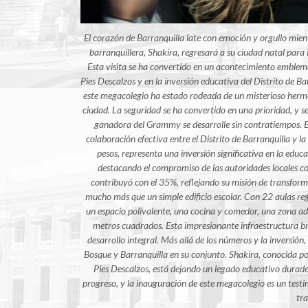
El corazón de Barranquilla late con emoción y orgullo mientr
barranquillera, Shakira, regresará a su ciudad natal para 
Esta visita se ha convertido en un acontecimiento emblem
Pies Descalzos y en la inversión educativa del Distrito de Ba
este megacolegio ha estado rodeada de un misterioso herme
ciudad. La seguridad se ha convertido en una prioridad, y se
ganadora del Grammy se desarrolle sin contratiempos. Es
colaboración efectiva entre el Distrito de Barranquilla y 
pesos, representa una inversión significativa en la educa
destacando el compromiso de las autoridades locales co
contribuyó con el 35%, reflejando su misión de transform
mucho más que un simple edificio escolar. Con 22 aulas regu
un espacio polivalente, una cocina y comedor, una zona ad
metros cuadrados. Esta impresionante infraestructura bri
desarrollo integral. Más allá de los números y la inversi
Bosque y Barranquilla en su conjunto. Shakira, conocida p
Pies Descalzos, está dejando un legado educativo durader
progreso, y la inauguración de este megacolegio es un testi
tra