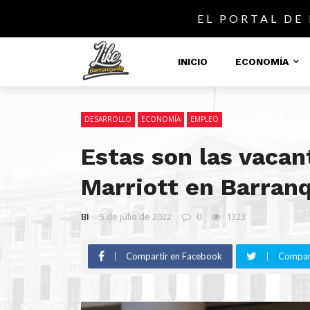
EL PORTAL DE
INICIO
ECONOMÍA
DESARROLLO
ECONOMÍA
EMPLEO
Estas son las vacan
Marriott en Barranq
BI
5 de julio de 2022
0
1323
Compartir en Facebook
Compart