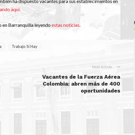
mbién ha dispuesto vacantes para sus establecimientos en
ando aquí.
o en Barranquilla leyendo
estas noticias.
a
Trabajo Sí Hay
Next Article
Vacantes de la Fuerza Aérea
Colombia: abren más de 400
oportunidades