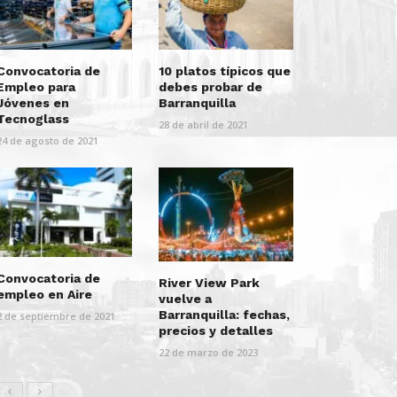
Convocatoria de
10 platos típicos que
Empleo para
debes probar de
Jóvenes en
Barranquilla
Tecnoglass
28 de abril de 2021
24 de agosto de 2021
Convocatoria de
River View Park
empleo en Aire
vuelve a
Barranquilla: fechas,
2 de septiembre de 2021
precios y detalles
22 de marzo de 2023