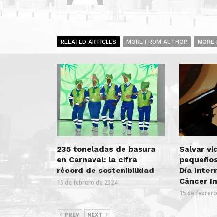
RELATED ARTICLES
MORE FROM AUTHOR
MORE 
235 toneladas de basura
Salvar vi
en Carnaval: la cifra
pequeños,
récord de sostenibilidad
Día Inter
Cáncer In
15 de febrero de 2024
15 de febrer
PREV
NEXT