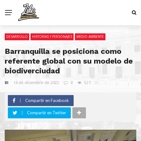
DESARROLLO
HISTORIAS Y PERSONAJES
MEDIO AMBIENTE
Barranquilla se posiciona como
referente global con su modelo de
biodiverciudad
BI
14 de diciembre de 2022
0
527
Compartir en Facebook
Compartir en Twitter