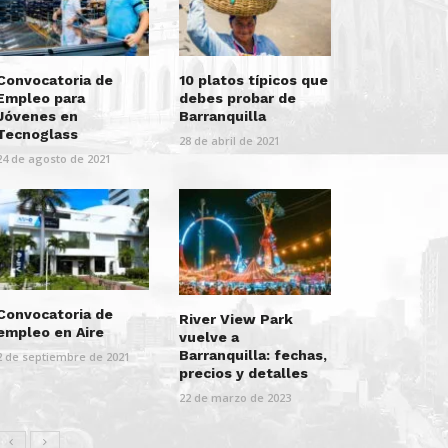
Convocatoria de
10 platos típicos que
Empleo para
debes probar de
Jóvenes en
Barranquilla
Tecnoglass
28 de abril de 2021
24 de agosto de 2021
Convocatoria de
River View Park
empleo en Aire
vuelve a
Barranquilla: fechas,
2 de septiembre de 2021
precios y detalles
22 de marzo de 2023