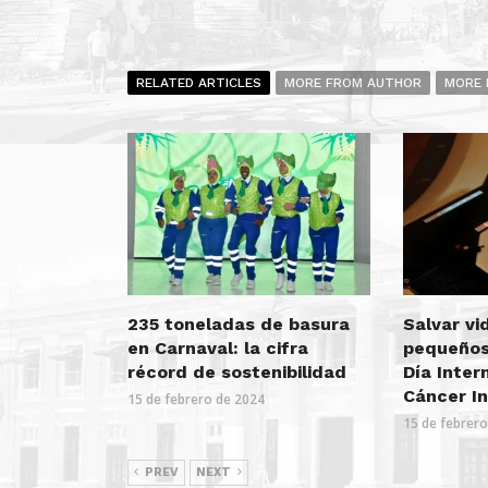
RELATED ARTICLES
MORE FROM AUTHOR
MORE 
235 toneladas de basura
Salvar vi
en Carnaval: la cifra
pequeños,
récord de sostenibilidad
Día Inter
Cáncer In
15 de febrero de 2024
15 de febrer
PREV
NEXT