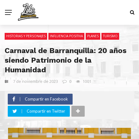
HISTORIAS Y PERSONAJES
INFLUENCIA POSITIVA
PLANES
TURISMO
Carnaval de Barranquilla: 20 años
siendo Patrimonio de la
Humanidad
BI
7 de noviembre de 2023
0
1001
Compartir en Facebook
Compartir en Twitter