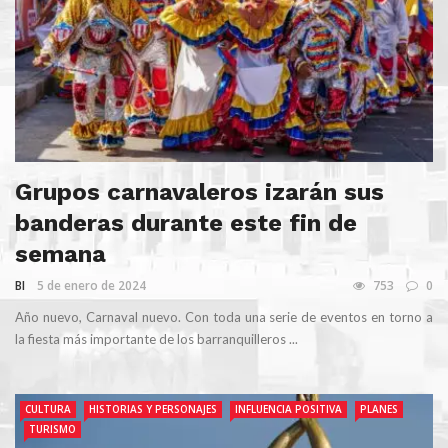
Grupos carnavaleros izarán sus
banderas durante este fin de
semana
BI
5 de enero de 2024
753
0
Año nuevo, Carnaval nuevo. Con toda una serie de eventos en torno a
la fiesta más importante de los barranquilleros ...
CULTURA
HISTORIAS Y PERSONAJES
INFLUENCIA POSITIVA
PLANES
TURISMO