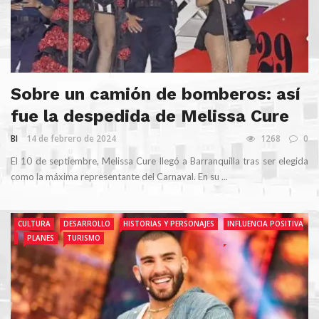
Sobre un camión de bomberos: así
fue la despedida de Melissa Cure
BI
14 de febrero de 2024
1268
0
El 10 de septiembre, Melissa Cure llegó a Barranquilla tras ser elegida
como la máxima representante del Carnaval. En su ...
CULTURA
DESARROLLO
HISTORIAS Y PERSONAJES
INFLUENCIA POSITIVA
PLANES
TURISMO