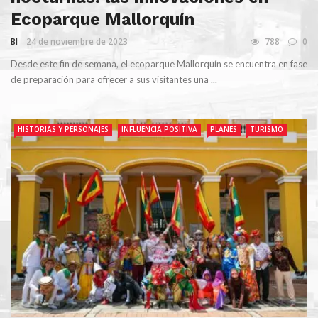
Ecoparque Mallorquín
BI
24 de noviembre de 2023
788
0
Desde este fin de semana, el ecoparque Mallorquín se encuentra en fase
de preparación para ofrecer a sus visitantes una ...
HISTORIAS Y PERSONAJES
INFLUENCIA POSITIVA
PLANES
TURISMO