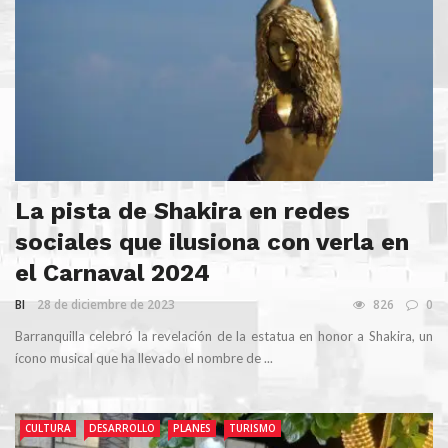
La pista de Shakira en redes
sociales que ilusiona con verla en
el Carnaval 2024
BI
28 de diciembre de 2023
826
0
Barranquilla celebró la revelación de la estatua en honor a Shakira, un
ícono musical que ha llevado el nombre de ...
CULTURA
DESARROLLO
PLANES
TURISMO