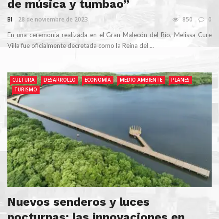
de música y tumbao”
BI
28 de noviembre de 2023
850
0
En una ceremonia realizada en el Gran Malecón del Río, Melissa Cure
Villa fue oficialmente decretada como la Reina del ...
CULTURA
DESARROLLO
ECONOMÍA
MEDIO AMBIENTE
PLANES
TURISMO
Nuevos senderos y luces
nocturnas: las innovaciones en