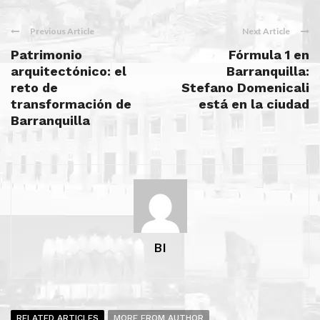
Previous Article
Next Article
Patrimonio
Fórmula 1 en
arquitectónico: el
Barranquilla:
reto de
Stefano Domenicali
transformación de
está en la ciudad
Barranquilla
BI
RELATED ARTICLES
MORE FROM AUTHOR