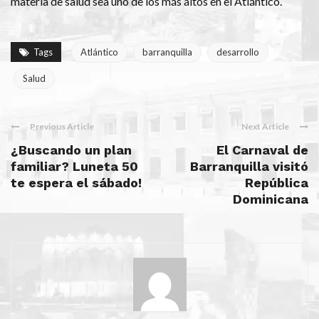
materia de salud sea uno de los más altos en el Atlántico.
Tags
Atlántico
barranquilla
desarrollo
Salud
Previous Article
Next Article
¿Buscando un plan
El Carnaval de
familiar? Luneta 50
Barranquilla visitó
te espera el sábado!
República
Dominicana