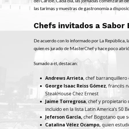
del Caribe. Cada día, las jornadas comenzarán de
las tarimas y muestras de gastronomía a disposic
Chefs invitados a Sabor 
De acuerdo con lo informado por La República, la
quien es jurado de MasterChef y hace poco abrió ‘
Sumado a él, destacan:
Andrews Arrieta
, chef barranquillero
George Isaac Reiss Gómez
, francés 
SteakHouse Chez Ernest
Jaime Torregrosa
, chef y propietari
incluido en la lista Latin America’s 50 B
Jeferson García,
chef Bogotano que se 
Catalina Vélez Ocampo,
quien estudi