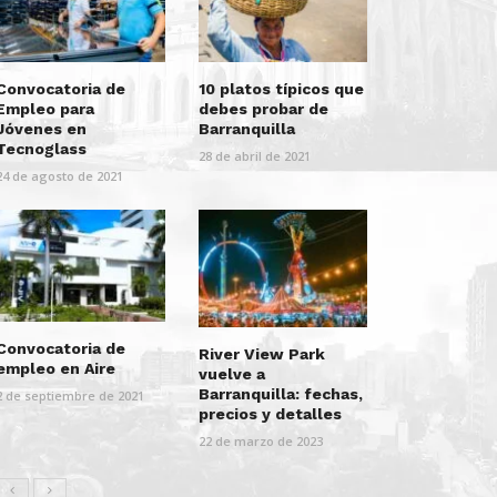
Convocatoria de
10 platos típicos que
Empleo para
debes probar de
Jóvenes en
Barranquilla
Tecnoglass
28 de abril de 2021
24 de agosto de 2021
Convocatoria de
River View Park
empleo en Aire
vuelve a
Barranquilla: fechas,
2 de septiembre de 2021
precios y detalles
22 de marzo de 2023