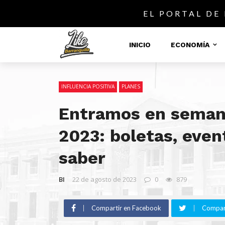
EL PORTAL DE
INICIO
ECONOMÍA
INFLUENCIA POSITIVA
PLANES
Entramos en semana
2023: boletas, even
saber
BI
22 de agosto de 2023
0
879
Compartir en Facebook
Compart