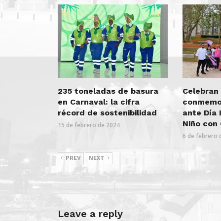
235 toneladas de basura
Celebran
en Carnaval: la cifra
conmemor
récord de sostenibilidad
ante Día 
Niño con
15 de febrero de 2024
6 de febrero 
PREV
NEXT
Leave a reply