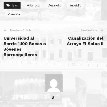
Tags
Atlántico
Desarollo
Subsidio
Vivienda
Previous Article
Next Article
Universidad al
Canalización del
Barrio 1.100 Becas a
Arroyo El Salao II
Jóvenes
Barranquilleros
BI