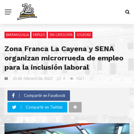
BARRANQUILLA
EMPLEO
SIN CATEGORÍA
SOLEDAD
Zona Franca La Cayena y SENA
organizan microrrueda de empleo
para la inclusión laboral
BI
20 de febrero de 2022
0
1021
Compartir en Facebook
Compartir en Twitter