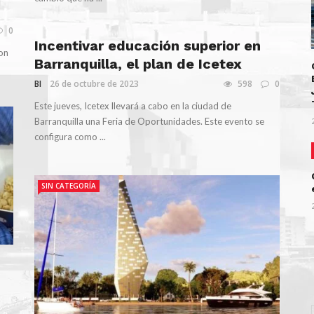
0
Incentivar educación superior en
con
Barranquilla, el plan de Icetex
BI
26 de octubre de 2023
598
0
Este jueves, Icetex llevará a cabo en la ciudad de
Barranquilla una Feria de Oportunidades. Este evento se
configura como ...
SIN CATEGORÍA