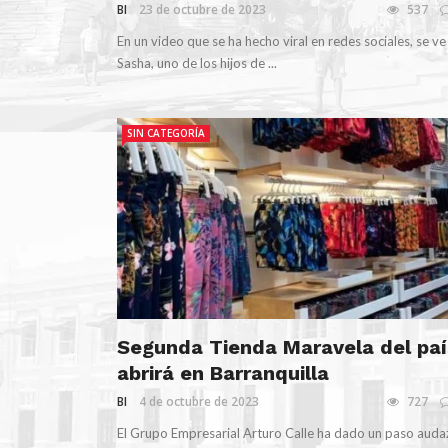
BI
23 de octubre de 2023
537
En un video que se ha hecho viral en redes sociales, se ve
Sasha, uno de los hijos de ...
SIN CATEGORÍA
Segunda Tienda Maravela del paí
abrirá en Barranquilla
BI
4 de octubre de 2023
727
El Grupo Empresarial Arturo Calle ha dado un paso auda