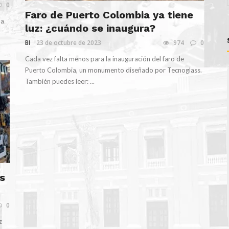
0
Faro de Puerto Colombia ya tiene
 a
luz: ¿cuándo se inaugura?
BI
23 de octubre de 2023
974
0
Cada vez falta menos para la inauguración del faro de
Puerto Colombia, un monumento diseñado por Tecnoglass.
También puedes leer: ...
s
0
z