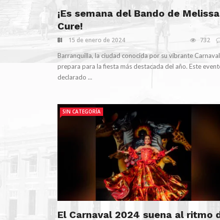
¡Es semana del Bando de Melissa
Cure!
BI
15 de enero de 2024
732
Barranquilla, la ciudad conocida por su vibrante Carnaval
prepara para la fiesta más destacada del año. Este event
declarado ...
SIN CATEGORÍA
El Carnaval 2024 suena al ritmo 