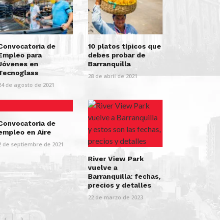
Convocatoria de
10 platos típicos que
Empleo para
debes probar de
Jóvenes en
Barranquilla
Tecnoglass
28 de abril de 2021
24 de agosto de 2021
Convocatoria de
empleo en Aire
2 de septiembre de 2021
River View Park
vuelve a
Barranquilla: fechas,
precios y detalles
22 de marzo de 2023