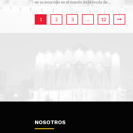
en su incursión en el mundo de la moda de ...
1
2
3
…
12
NOSOTROS