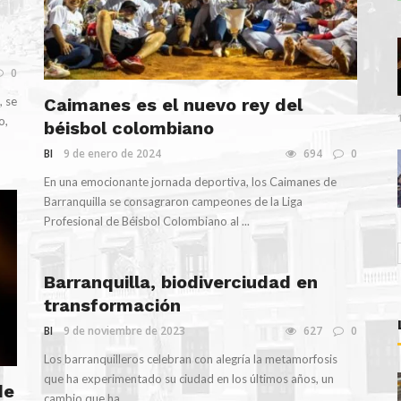
0
Caimanes es el nuevo rey del
, se
o,
béisbol colombiano
BI
9 de enero de 2024
694
0
En una emocionante jornada deportiva, los Caimanes de
Barranquilla se consagraron campeones de la Liga
Profesional de Béisbol Colombiano al ...
Barranquilla, biodiverciudad en
transformación
BI
9 de noviembre de 2023
627
0
Los barranquilleros celebran con alegría la metamorfosis
que ha experimentado su ciudad en los últimos años, un
de
cambio que ha ...