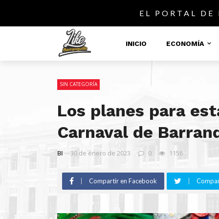
EL PORTAL DE
INICIO
ECONOMÍA
SIN CATEGORÍA
Los planes para es
Carnaval de Barranq
BI
30 de enero de 2023
0
1156
Compartir en Facebook
Compart