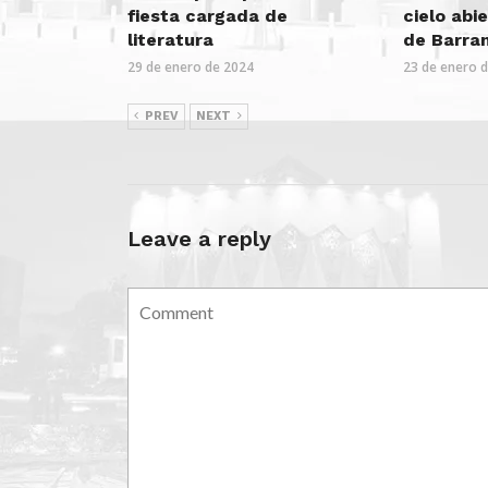
fiesta cargada de
cielo abi
literatura
de Barran
29 de enero de 2024
23 de enero 
PREV
NEXT
Leave a reply