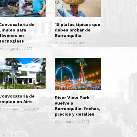
Convocatoria de
10 platos típicos que
Empleo para
debes probar de
Jóvenes en
Barranquilla
Tecnoglass
28 de abril de 2021
24 de agosto de 2021
Convocatoria de
River View Park
empleo en Aire
vuelve a
Barranquilla: fechas,
2 de septiembre de 2021
precios y detalles
22 de marzo de 2023