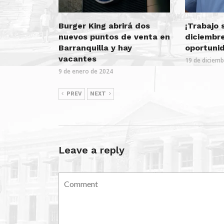
Burger King abrirá dos
¡Trabajo 
nuevos puntos de venta en
diciembr
Barranquilla y hay
oportuni
vacantes
19 de diciem
9 de enero de 2024
PREV
NEXT
Leave a reply