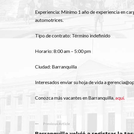
Experiencia: Mínimo 1 año de experiencia en car
automotrices.
Tipo de contrato: Término indefinido
Horario: 8:00 am – 5:00 pm
Ciudad: Barranquilla
Interesados enviar su hoja de vida a gerencia@
Conozca más vacantes en Barranquilla,
aquí.
Previous Article
Barranquilla volvió a registrar la tas