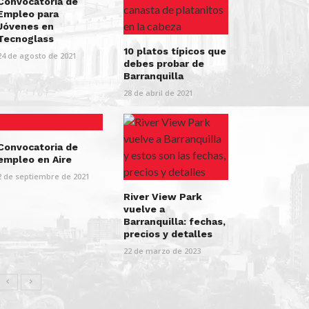
Convocatoria de
Empleo para
Jóvenes en
Tecnoglass
10 platos típicos que
24 de agosto de 2021
debes probar de
Barranquilla
28 de abril de 2021
Convocatoria de
empleo en Aire
2 de septiembre de 2021
River View Park
vuelve a
Barranquilla: fechas,
precios y detalles
22 de marzo de 2023