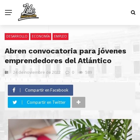
DESARROLLO
ECONOMÍA
EMPLEO
Abren convocatoria para jóvenes
emprendedores del Atlántico
BI
24 de noviembre de 2022
0
589
Compartir en Facebook
Compartir en Twitter