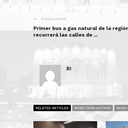
Previous Article
Primer bus a gas natural de la regió
recorrerá las calles de ...
BI
RELATED ARTICLES
MORE FROM AUTHOR
MORE 