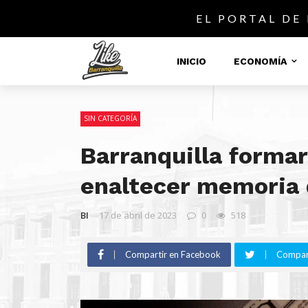
EL PORTAL DE
INICIO
ECONOMÍA
SIN CATEGORÍA
Barranquilla formar
enaltecer memoria 
BI
17 de abril de 2023
0
518
Compartir en Facebook
Compart