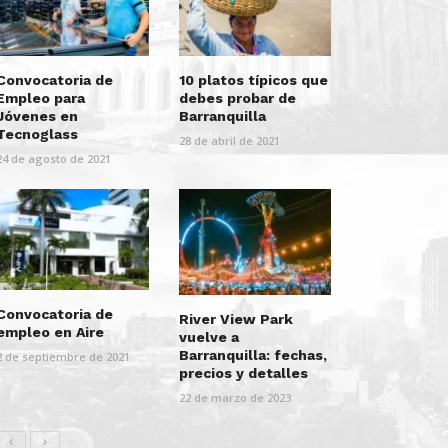
Convocatoria de
10 platos típicos que
Empleo para
debes probar de
Jóvenes en
Barranquilla
Tecnoglass
28 de abril de 2021
24 de agosto de 2021
Convocatoria de
River View Park
empleo en Aire
vuelve a
Barranquilla: fechas,
2 de septiembre de 2021
precios y detalles
22 de marzo de 2023