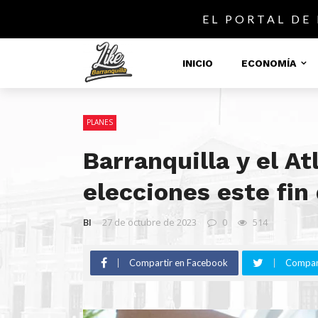
EL PORTAL DE
INICIO
ECONOMÍA
PLANES
Barranquilla y el At
elecciones este fi
BI
27 de octubre de 2023
0
514
Compartir en Facebook
Compart