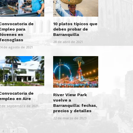
Convocatoria de
10 platos típicos que
Empleo para
debes probar de
Jóvenes en
Barranquilla
Tecnoglass
28 de abril de 2021
24 de agosto de 2021
Convocatoria de
River View Park
empleo en Aire
vuelve a
Barranquilla: fechas,
2 de septiembre de 2021
precios y detalles
22 de marzo de 2023