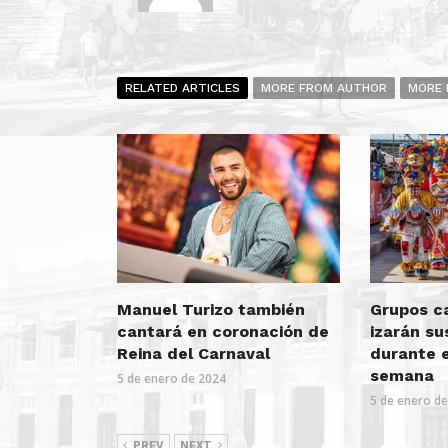
RELATED ARTICLES
MORE FROM AUTHOR
MORE 
Manuel Turizo también
Grupos c
cantará en coronación de
izarán s
Reina del Carnaval
durante e
semana
5 de enero de 2024
5 de enero d
PREV
NEXT